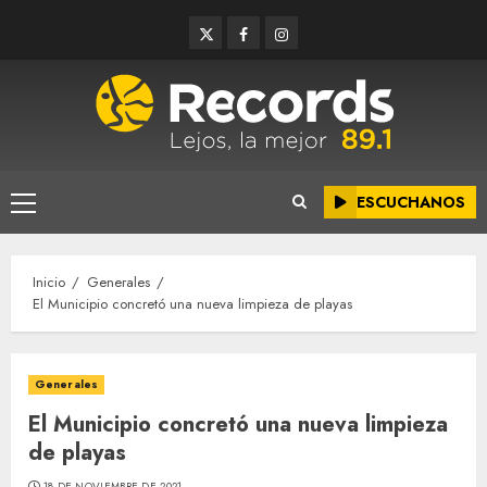
Saltar
Twitter
Facebook
Instagram
al
contenido
ESCUCHANOS
Menú
principal
Inicio
Generales
El Municipio concretó una nueva limpieza de playas
Generales
El Municipio concretó una nueva limpieza
de playas
18 DE NOVIEMBRE DE 2021