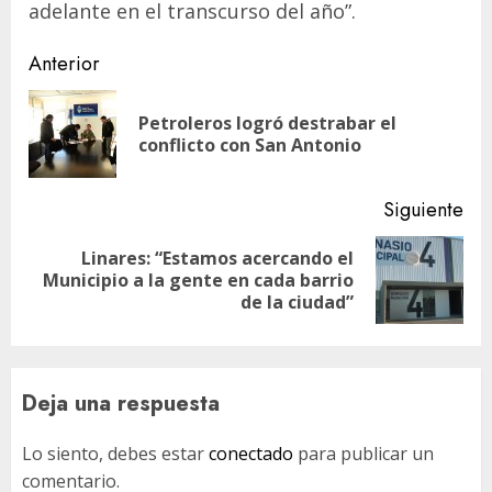
adelante en el transcurso del año”.
Navegación
Anterior
de
Petroleros logró destrabar el
En
entradas
conflicto con San Antonio
ant
Siguiente
Linares: “Estamos acercando el
Siguiente
Municipio a la gente en cada barrio
entrada:
de la ciudad”
Deja una respuesta
Lo siento, debes estar
conectado
para publicar un
comentario.