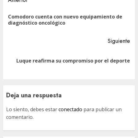
Navegación
de
Comodoro cuenta con nuevo equipamiento de
En
entradas
diagnóstico oncológico
ant
Siguiente
Siguiente
Luque reafirma su compromiso por el deporte
entrada:
Deja una respuesta
Lo siento, debes estar
conectado
para publicar un
comentario.