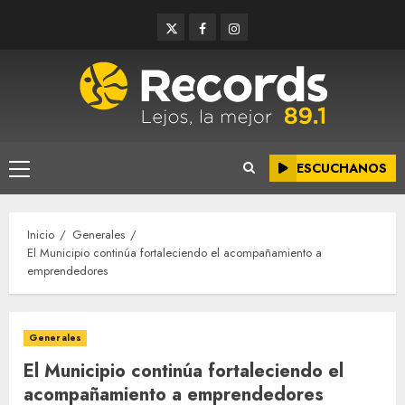
Saltar
Twitter
Facebook
Instagram
al
contenido
ESCUCHANOS
Menú
principal
Inicio
Generales
El Municipio continúa fortaleciendo el acompañamiento a
emprendedores
Generales
El Municipio continúa fortaleciendo el
acompañamiento a emprendedores