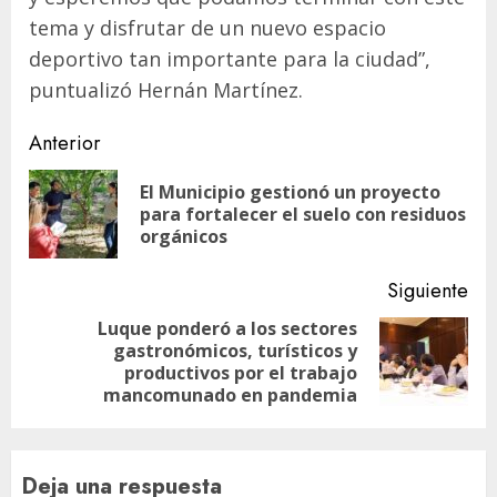
tema y disfrutar de un nuevo espacio
deportivo tan importante para la ciudad”,
puntualizó Hernán Martínez.
Navegación
Anterior
de
El Municipio gestionó un proyecto
En
entradas
para fortalecer el suelo con residuos
ant
orgánicos
Siguiente
Luque ponderó a los sectores
gastronómicos, turísticos y
Siguiente
productivos por el trabajo
entrada:
mancomunado en pandemia
Deja una respuesta