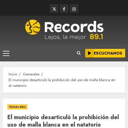
Saltar
Twitter
Facebook
Instagram
al
contenido
ESCUCHANOS
Menú
principal
Inicio
Generales
El municipio desarticuló la prohibición del uso de malla blanca en
el natatorio
Generales
El municipio desarticuló la prohibición del
uso de malla blanca en el natatorio