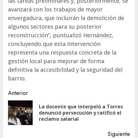
las tareas preliminares y, posteriormente, se
avanzará con los trabajos de mayor
envergadura, que incluirán la demolición de
algunos sectores para su posterior
reconstrucción”, puntualizó Hernández,
concluyendo que esta intervención
representa una respuesta concreta de la
gestión local para mejorar de forma
definitiva la accesibilidad y la seguridad del
barrio.
Navegación
Anterior
de
La docente que interpeló a Torres
En
entradas
denunció persecución y ratificó el
ant
reclamo salarial
Siguiente