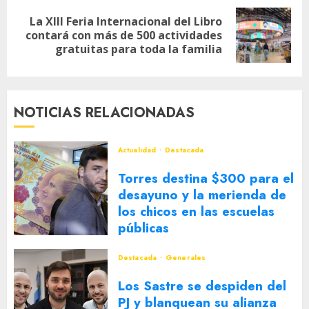
La XIII Feria Internacional del Libro
Siguiente
contará con más de 500 actividades
entrada:
gratuitas para toda la familia
NOTICIAS RELACIONADAS
Actualidad
Destacada
Torres destina $300 para el
desayuno y la merienda de
los chicos en las escuelas
públicas
5 DE AGOSTO DE 2026
0
Destacada
Generales
Los Sastre se despiden del
PJ y blanquean su alianza