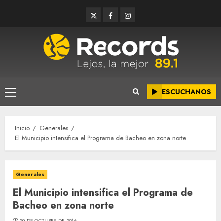
Saltar
Twitter
Facebook
Instagram
al
contenido
ESCUCHANOS
Menú
principal
Inicio
Generales
El Municipio intensifica el Programa de Bacheo en zona norte
Generales
El Municipio intensifica el Programa de
Bacheo en zona norte
20 DE OCTUBRE DE 2016