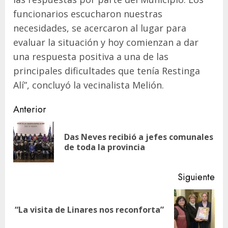
funcionarios escucharon nuestras
necesidades, se acercaron al lugar para
evaluar la situación y hoy comienzan a dar
una respuesta positiva a una de las
principales dificultades que tenía Restinga
Alí”, concluyó la vecinalista Melión.
Navegación
Anterior
de
Das Neves recibió a jefes comunales
En
entradas
de toda la provincia
ant
Siguiente
Siguiente
“La visita de Linares nos reconforta”
entrada: