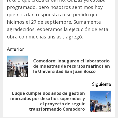
programado, pero nosotros sentimos hoy
que nos dan respuesta a ese pedido que
hicimos el 27 de septiembre. Sumamente
agradecidos, esperamos la ejecución de esta
obra con muchas ansias”, agregó.
Navegación
Anterior
de
Comodoro: inauguran el laboratorio
En
entradas
de muestras de recursos marinos en
ant
la Universidad San Juan Bosco
Siguiente
Luque cumple dos años de gestión
marcados por desafíos superados y
Siguiente
el proyecto de seguir
entrada:
transformando Comodoro