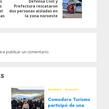
s
Defensa Civil y
s
Prefectura rescataron
Siguiente
Entrada
el
dos personas aisladas en
entrada:
anterior:
las
la zona noroeste
ra publicar un comentario.
AS
Actualidad
Generales
Comodoro Turismo
y
participó de una