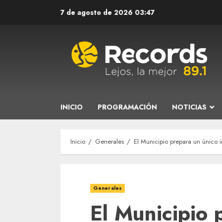
Saltar
7 de agosto de 2026
03:47
al
contenido
INICIO
PROGRAMACIÓN
NOTICIAS
Inicio
Generales
El Municipio prepara un único in
Generales
El Municipio 