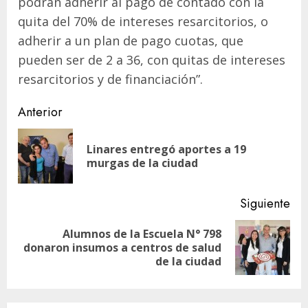
podrán adherir al pago de contado con la
quita del 70% de intereses resarcitorios, o
adherir a un plan de pago cuotas, que
pueden ser de 2 a 36, con quitas de intereses
resarcitorios y de financiación”.
Navegación
Anterior
de
Linares entregó aportes a 19
En
entradas
murgas de la ciudad
ant
Siguiente
Alumnos de la Escuela N° 798
Siguiente
donaron insumos a centros de salud
entrada:
de la ciudad