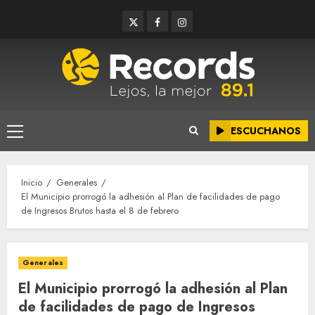
Saltar
Twitter
Facebook
Instagram
al
contenido
ESCUCHANOS
Menú
principal
Inicio
Generales
El Municipio prorrogó la adhesión al Plan de facilidades de pago
de Ingresos Brutos hasta el 8 de febrero
Generales
El Municipio prorrogó la adhesión al Plan
de facilidades de pago de Ingresos