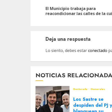
de
El Municipio trabaja para
entradas
reacondicionar las calles de la cu
Deja una respuesta
Lo siento, debes estar
conectado
pa
NOTICIAS RELACIONAD
Destacada
Generales
Los Sastre se
despiden del PJ 
blanquean su