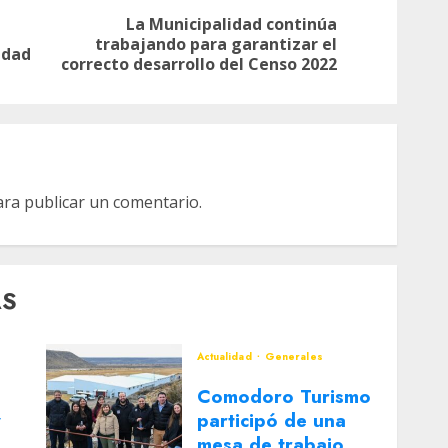
La Municipalidad continúa
Entrada
Siguiente
trabajando para garantizar el
idad
anterior:
entrada:
correcto desarrollo del Censo 2022
ra publicar un comentario.
AS
Actualidad
Generales
Comodoro Turismo
y
participó de una
mesa de trabajo