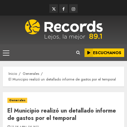
Saltar
Twitter
Facebook
Instagram
al
contenido
ESCUCHANOS
Menú
principal
Inicio
Generales
El Municipio realizó un detallado informe de gastos por el temporal
Generales
El Municipio realizó un detallado informe
de gastos por el temporal
17 DE ABRIL DE 2017