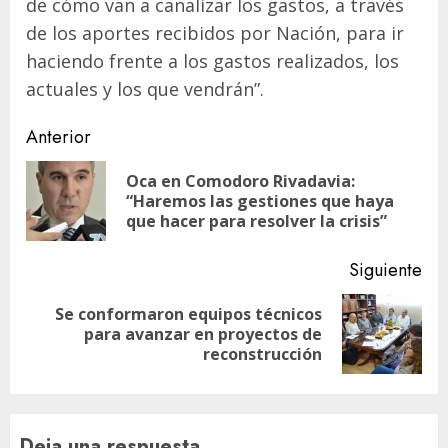
de cómo van a canalizar los gastos, a través
de los aportes recibidos por Nación, para ir
haciendo frente a los gastos realizados, los
actuales y los que vendrán”.
Navegación
Anterior
de
Oca en Comodoro Rivadavia:
En
entradas
“Haremos las gestiones que haya
ant
que hacer para resolver la crisis”
Siguiente
Se conformaron equipos técnicos
Siguiente
para avanzar en proyectos de
entrada:
reconstrucción
Deja una respuesta