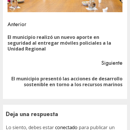
Navegación
Anterior
de
El municipio realizó un nuevo aporte en
En
entradas
seguridad al entregar móviles policiales a la
ant
Unidad Regional
Siguiente
El municipio presentó las acciones de desarrollo
Siguiente
sostenible en torno a los recursos marinos
entrada:
Deja una respuesta
Lo siento, debes estar
conectado
para publicar un