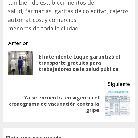
también de establecimientos de
salud, farmacias, garitas de colectivo, cajeros
automáticos, y comercios
menores de toda la ciudad.
Navegación
Anterior
de
El intendente Luque garantizó el
En
entradas
transporte gratuito para
ant
trabajadores de la salud pública
Siguiente
Ya se encuentra en vigencia el
Siguiente
cronograma de vacunación contra la
entrada:
gripe