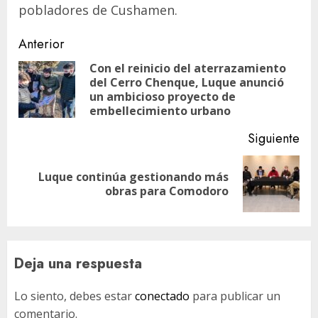
pobladores de Cushamen.
Navegación
Anterior
de
Con el reinicio del aterrazamiento
del Cerro Chenque, Luque anunció
En
entradas
un ambicioso proyecto de
ant
embellecimiento urbano
Siguiente
Luque continúa gestionando más
Siguiente
obras para Comodoro
entrada:
Deja una respuesta
Lo siento, debes estar
conectado
para publicar un
comentario.