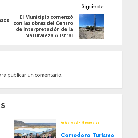
Siguiente
El Municipio comenzó
asos
con las obras del Centro
Entrada
Siguiente
n
de Interpretación de la
anterior:
entrada:
Naturaleza Austral
ra publicar un comentario.
AS
Actualidad
Generales
Comodoro Turismo