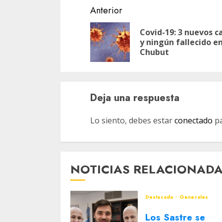
Navegación
Anterior
de
Covid-19: 3 nuevos c
entradas
y ningún fallecido e
Chubut
Deja una respuesta
Lo siento, debes estar
conectado
pa
NOTICIAS RELACIONAD
Destacada
Generales
Los Sastre se