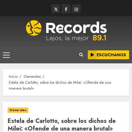
Saltar
Twitter
Facebook
Instagram
al
contenido
ESCUCHANOS
Menú
principal
Inicio
Generales
Estela de Carlotto, sobre los dichos de Milei: «Ofende de una
manera brutal»
Generales
Estela de Carlotto, sobre los dichos de
Milei: «Ofende de una manera brutal»