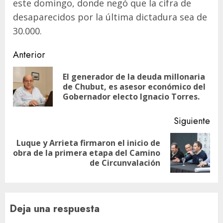
este domingo, donde negó que la cifra de
desaparecidos por la última dictadura sea de
30.000.
Navegación
Anterior
de
El generador de la deuda millonaria
En
entradas
de Chubut, es asesor económico del
ant
Gobernador electo Ignacio Torres.
Siguiente
Luque y Arrieta firmaron el inicio de
Siguiente
obra de la primera etapa del Camino
entrada:
de Circunvalación
Deja una respuesta