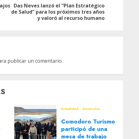
ajos
Das Neves lanzó el “Plan Estratégico
Entrada
Siguiente
de Salud” para los próximos tres años
anterior:
entrada:
y valoró al recurso humano
ra publicar un comentario.
AS
Actualidad
Generales
Comodoro Turismo
y
participó de una
mesa de trabajo