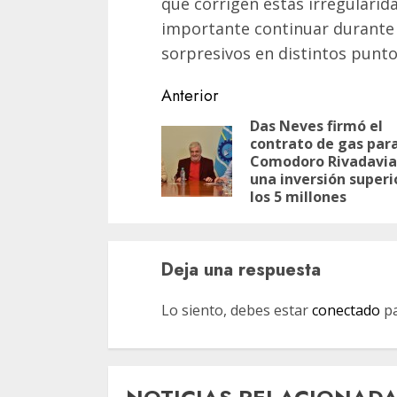
que corrigen estas irregularid
importante continuar durante 
sorpresivos en distintos puntos
Navegación
Anterior
de
Das Neves firmó el
contrato de gas par
entradas
Comodoro Rivadavia
una inversión superi
los 5 millones
Deja una respuesta
Lo siento, debes estar
conectado
pa