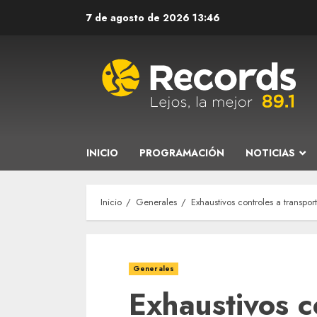
Saltar
7 de agosto de 2026
13:46
al
contenido
INICIO
PROGRAMACIÓN
NOTICIAS
Inicio
Generales
Exhaustivos controles a transpor
Generales
Exhaustivos c