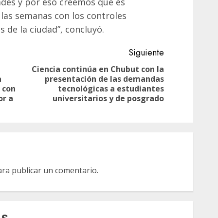
ades y por eso creemos que es
las semanas con los controles
 de la ciudad”, concluyó.
Siguiente
Ciencia continúa en Chubut con la
a
presentación de las demandas
Siguiente
Entrada
 con
tecnológicas a estudiantes
entrada:
anterior:
or a
universitarios y de posgrado
ra publicar un comentario.