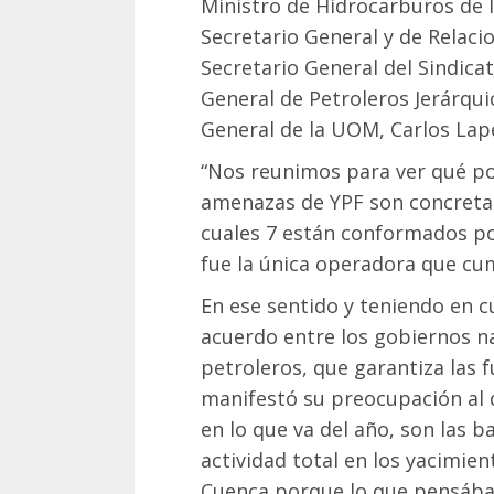
Ministro de Hidrocarburos de l
Secretario General y de Relaci
Secretario General del Sindicat
General de Petroleros Jerárquic
General de la UOM, Carlos Lap
“Nos reunimos para ver qué p
amenazas de YPF son concretas
cuales 7 están conformados po
fue la única operadora que cum
En ese sentido y teniendo en cu
acuerdo entre los gobiernos na
petroleros, que garantiza las f
manifestó su preocupación al d
en lo que va del año, son las b
actividad total en los yacimien
Cuenca porque lo que pensába