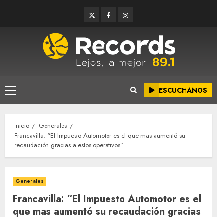
Saltar
Twitter
Facebook
Instagram
al
contenido
ESCUCHANOS
Menú
principal
Inicio
Generales
Francavilla: “El Impuesto Automotor es el que mas aumentó su
recaudación gracias a estos operativos”
Generales
Francavilla: “El Impuesto Automotor es el
que mas aumentó su recaudación gracias