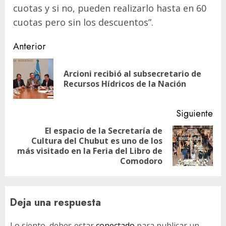
cuotas y si no, pueden realizarlo hasta en 60
cuotas pero sin los descuentos”.
Navegación
Anterior
de
Arcioni recibió al subsecretario de
En
entradas
Recursos Hídricos de la Nación
ant
Siguiente
El espacio de la Secretaría de
Cultura del Chubut es uno de los
Siguiente
más visitado en la Feria del Libro de
entrada:
Comodoro
Deja una respuesta
Lo siento, debes estar
conectado
para publicar un