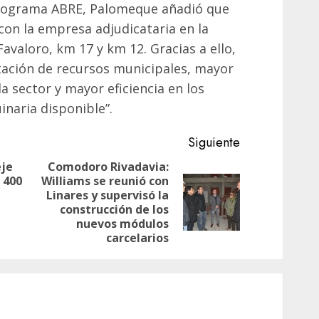
 programa ABRE, Palomeque añadió que
on la empresa adjudicataria en la
avaloro, km 17 y km 12. Gracias a ello,
ación de recursos municipales, mayor
 sector y mayor eficiencia en los
naria disponible”.
Siguiente
eje
Comodoro Rivadavia:
 400
Williams se reunió con
Entrada
Linares y supervisó la
Siguiente
anterior:
construcción de los
entrada:
nuevos módulos
carcelarios