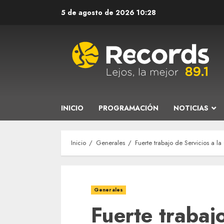
Saltar
5 de agosto de 2026
10:28
al
contenido
INICIO
PROGRAMACIÓN
NOTICIAS
Inicio
Generales
Fuerte trabajo de Servicios a l
Generales
Fuerte trabaj