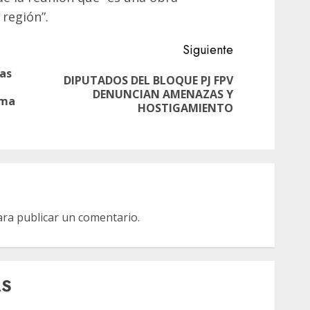
 región”.
Siguiente
Das
DIPUTADOS DEL BLOQUE PJ FPV
Siguiente
DENUNCIAN AMENAZAS Y
Entrada
ema
entrada:
HOSTIGAMIENTO
anterior:
ra publicar un comentario.
AS