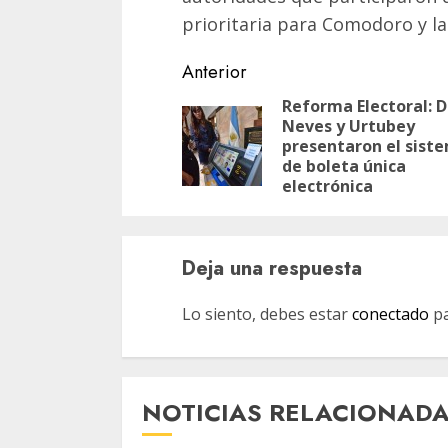
prioritaria para Comodoro y la
Navegación
Anterior
de
Reforma Electoral: 
Neves y Urtubey
entradas
presentaron el sist
de boleta única
electrónica
Deja una respuesta
Lo siento, debes estar
conectado
pa
NOTICIAS RELACIONAD