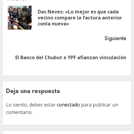
de
Das Neves: «Lo mejor es que cada
En
entradas
vecino compare la factura anterior
ant
conla nueva»
Siguiente
Siguiente
El Banco del Chubut e YPF afianzan vinculación
entrada:
Deja una respuesta
Lo siento, debes estar
conectado
para publicar un
comentario.