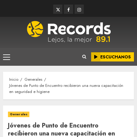
Saltar
Twitter
Facebook
Instagram
al
contenido
ESCUCHANOS
Menú
principal
Inicio
Generales
Jóvenes de Punto de Encuentro recibieron una nueva capacitación
en seguridad e higiene
Generales
Jóvenes de Punto de Encuentro
recibieron una nueva capacitación en