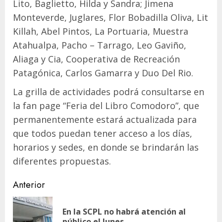
Lito, Baglietto, Hilda y Sandra; Jimena
Monteverde, Juglares, Flor Bobadilla Oliva, Lit
Killah, Abel Pintos, La Portuaria, Muestra
Atahualpa, Pacho – Tarrago, Leo Gaviño,
Aliaga y Cia, Cooperativa de Recreación
Patagónica, Carlos Gamarra y Duo Del Rio.
La grilla de actividades podrá consultarse en
la fan page “Feria del Libro Comodoro”, que
permanentemente estará actualizada para
que todos puedan tener acceso a los días,
horarios y sedes, en donde se brindarán las
diferentes propuestas.
Navegación
Anterior
de
En la SCPL no habrá atención al
En
entradas
público el lunes