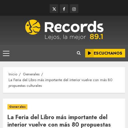
Saltar
Twitter
Facebook
Instagram
al
contenido
ESCUCHANOS
Menú
principal
Inicio
Generales
La Feria del Libro más importante del interior vuelve con más 80
propuestas culturales
Generales
La Feria del Libro más importante del
interior vuelve con más 80 propuestas