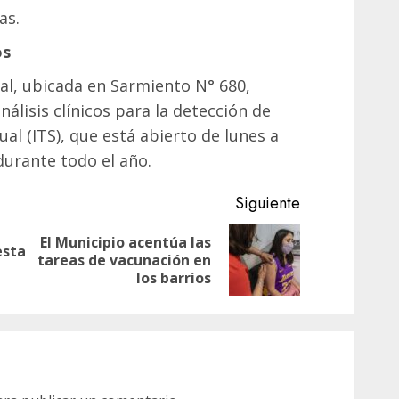
as.
os
al, ubicada en Sarmiento N° 680,
álisis clínicos para la detección de
al (ITS), que está abierto de lunes a
 durante todo el año.
Siguiente
El Municipio acentúa las
esta
Entrada
Siguiente
tareas de vacunación en
anterior:
entrada:
los barrios