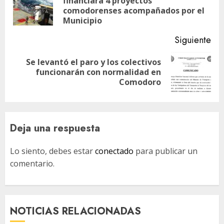
financiará 4 proyectos
En
entradas
comodorenses acompañados por el
ant
Municipio
Siguiente
Se levantó el paro y los colectivos
Siguiente
funcionarán con normalidad en
entrada:
Comodoro
Deja una respuesta
Lo siento, debes estar
conectado
para publicar un
comentario.
NOTICIAS RELACIONADAS