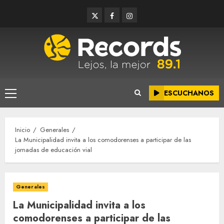
Saltar
Twitter
Facebook
Instagram
al
contenido
ESCUCHANOS
Menú
principal
Inicio
Generales
La Municipalidad invita a los comodorenses a participar de las
jornadas de educación vial
Generales
La Municipalidad invita a los
comodorenses a participar de las