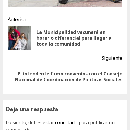
Navegación
Anterior
de
La Municipalidad vacunará en
En
entradas
horario diferencial para llegar a
ant
toda la comunidad
Siguiente
El intendente firmó convenios con el Consejo
Siguiente
Nacional de Coordinación de Políticas Sociales
entrada:
Deja una respuesta
Lo siento, debes estar
conectado
para publicar un
comentario.