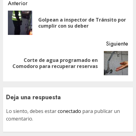
Navegación
Anterior
de
Golpean a inspector de Tránsito por
En
entradas
cumplir con su deber
ant
Siguiente
Corte de agua programado en
Siguiente
Comodoro para recuperar reservas
entrada:
Deja una respuesta
Lo siento, debes estar
conectado
para publicar un
comentario.