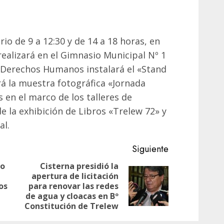
rio de 9 a 12:30 y de 14 a 18 horas, en
realizará en el Gimnasio Municipal Nº 1
e Derechos Humanos instalará el «Stand
rá la muestra fotográfica «Jornada
s en el marco de los talleres de
e la exhibición de Libros «Trelew 72» y
al.
Siguiente
no
Cisterna presidió la
apertura de licitación
Entrada
Siguiente
os
para renovar las redes
anterior:
entrada:
de agua y cloacas en Bº
Constitución de Trelew