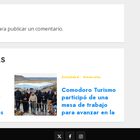
ra publicar un comentario.
AS
Actualidad
Generales
Comodoro Turismo
y
participó de una
mesa de trabajo
es
para avanzar en la
reactivación del
Corredor Turístico
Integrado
Twitter
Facebook
Instagram