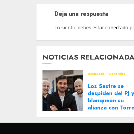
Deja una respuesta
Lo siento, debes estar
conectado
pa
NOTICIAS RELACIONAD
Destacada
Generales
Los Sastre se
despiden del PJ 
blanquean su
alianza con Torr
2 DE AGOSTO DE 2026
0