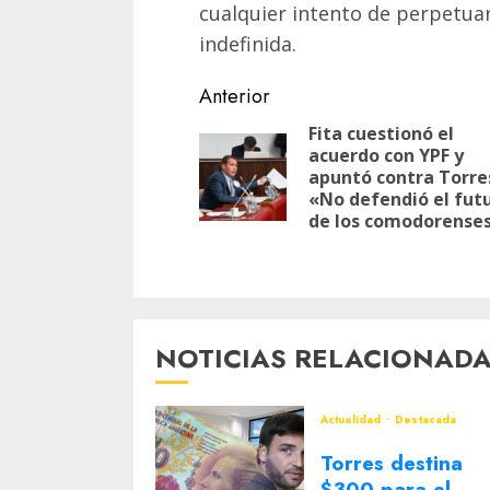
cualquier intento de perpetua
indefinida.
Navegación
Anterior
de
Fita cuestionó el
acuerdo con YPF y
entradas
apuntó contra Torre
«No defendió el fut
de los comodorense
NOTICIAS RELACIONAD
Actualidad
Destacada
Torres destina
$300 para el