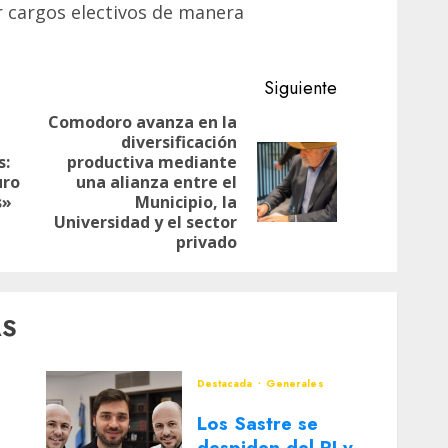
r cargos electivos de manera
Siguiente
Comodoro avanza en la
diversificación
Entrada
s:
productiva mediante
Siguiente
anterior:
uro
una alianza entre el
entrada:
s»
Municipio, la
Universidad y el sector
privado
AS
Destacada
Generales
Los Sastre se
despiden del PJ y