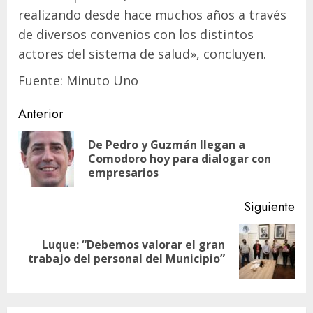
realizando desde hace muchos años a través
de diversos convenios con los distintos
actores del sistema de salud», concluyen.
Fuente: Minuto Uno
Navegación
Anterior
de
De Pedro y Guzmán llegan a
En
entradas
Comodoro hoy para dialogar con
ant
empresarios
Siguiente
Luque: “Debemos valorar el gran
Siguiente
trabajo del personal del Municipio”
entrada: