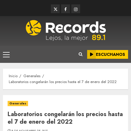
Saltar
Twitter
Facebook
Instagram
al
contenido
ESCUCHANOS
Menú
principal
Inicio
Generales
Laboratorios congelarán los precios hasta el 7 de enero del 2022
Generales
Laboratorios congelarán los precios hasta
el 7 de enero del 2022
8 DE NOVIEMBRE DE 2021