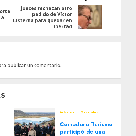
Jueces rechazan otro
porte
pedido de Víctor
Entrada
Siguiente
 a
Cisterna para quedar en
anterior:
entrada:
libertad
ra publicar un comentario.
AS
Actualidad
Generales
Comodoro Turismo
y
participó de una