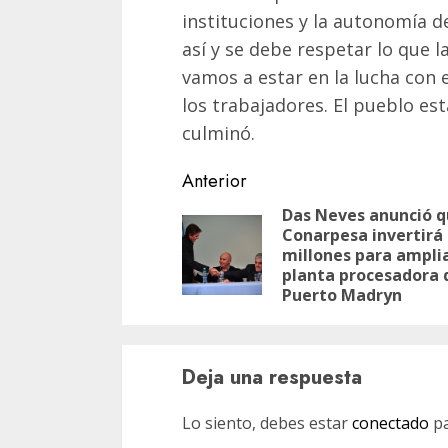
instituciones y la autonomía de
así y se debe respetar lo que 
vamos a estar en la lucha con
los trabajadores. El pueblo es
culminó.
Navegación
Anterior
de
Das Neves anunció 
Conarpesa invertirá
entradas
millones para amplia
planta procesadora 
Puerto Madryn
Deja una respuesta
Lo siento, debes estar
conectado
pa