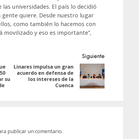
 las universidades. El país lo decidió
la gente quiere. Desde nuestro lugar
 ellos, como también lo hacemos con
tá movilizado y eso es importante”,
Siguiente
que
Linares impulsa un gran
 50
acuerdo en defensa de
Siguiente
Entrada
r su
los intereses de la
entrada:
anterior:
de
Cuenca
ra publicar un comentario.