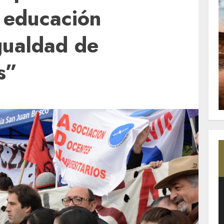
 educación
igualdad de
s”