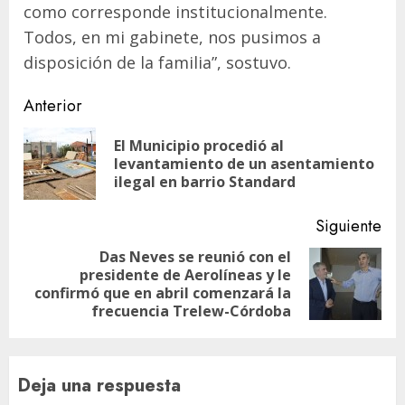
como corresponde institucionalmente.
Todos, en mi gabinete, nos pusimos a
disposición de la familia”, sostuvo.
Navegación
Anterior
de
El Municipio procedió al
En
entradas
levantamiento de un asentamiento
ant
ilegal en barrio Standard
Siguiente
Das Neves se reunió con el
presidente de Aerolíneas y le
Siguiente
confirmó que en abril comenzará la
entrada:
frecuencia Trelew-Córdoba
Deja una respuesta