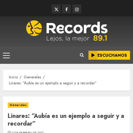
Saltar
Twitter
Facebook
Instagram
al
contenido
ESCUCHANOS
Menú
principal
Inicio
Generales
Linares: “Aubía es un ejemplo a seguir y a recordar”
Generales
Linares: “Aubía es un ejemplo a seguir y a
recordar”
2 DE FEBRERO DE 2017