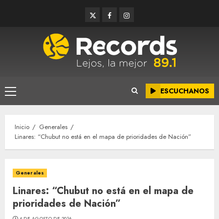
Saltar
Twitter
Facebook
Instagram
al
contenido
ESCUCHANOS
Menú
principal
Inicio
Generales
Linares: “Chubut no está en el mapa de prioridades de Nación”
Generales
Linares: “Chubut no está en el mapa de
prioridades de Nación”
4 DE AGOSTO DE 2016