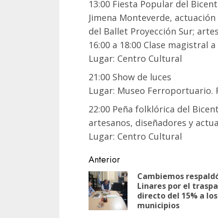
13:00 Fiesta Popular del Bice
Jimena Monteverde, actuación d
del Ballet Proyección Sur; arte
16:00 a 18:00 Clase magistral
Lugar: Centro Cultural
21:00 Show de luces
Lugar: Museo Ferroportuario. Ri
22:00 Peña folklórica del Bice
artesanos, diseñadores y actua
Lugar: Centro Cultural
Navegación
Anterior
de
Cambiemos respaldó
Linares por el trasp
entradas
directo del 15% a los
municipios