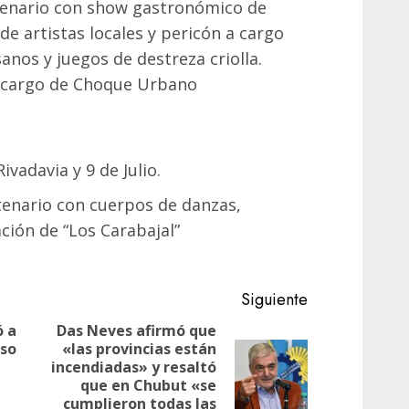
ntenario con show gastronómico de
e artistas locales y pericón a cargo
sanos y juegos de destreza criolla.
 a cargo de Choque Urbano
vadavia y 9 de Julio.
ntenario con cuerpos de danzas,
ción de “Los Carabajal”
Siguiente
 a
Das Neves afirmó que
aso
«las provincias están
Entrada
incendiadas» y resaltó
Siguiente
anterior:
que en Chubut «se
entrada:
cumplieron todas las