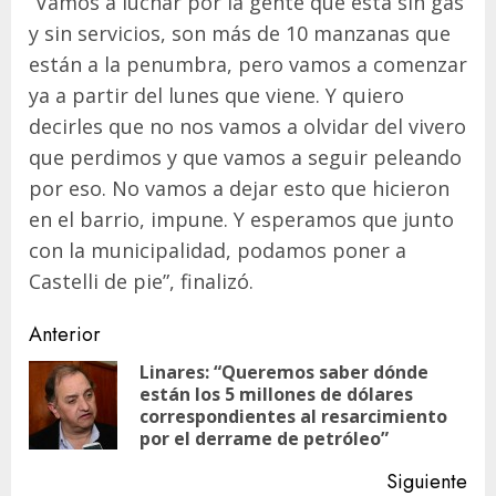
“Vamos a luchar por la gente que está sin gas
y sin servicios, son más de 10 manzanas que
están a la penumbra, pero vamos a comenzar
ya a partir del lunes que viene. Y quiero
decirles que no nos vamos a olvidar del vivero
que perdimos y que vamos a seguir peleando
por eso. No vamos a dejar esto que hicieron
en el barrio, impune. Y esperamos que junto
con la municipalidad, podamos poner a
Castelli de pie”, finalizó.
Navegación
Anterior
de
Linares: “Queremos saber dónde
están los 5 millones de dólares
En
entradas
correspondientes al resarcimiento
ant
por el derrame de petróleo”
Siguiente