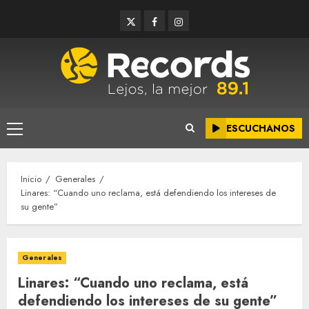
Saltar
Twitter
Facebook
Instagram
al
contenido
ESCUCHANOS
Menú
principal
Inicio
Generales
Linares: “Cuando uno reclama, está defendiendo los intereses de
su gente”
Generales
Linares: “Cuando uno reclama, está
defendiendo los intereses de su gente”