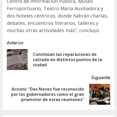
Centro de Información Pública, Museo
Ferroportuario, Teatro María Auxiliadora y
dos hoteles céntricos, donde habrán charlas,
debates, encuentros literarios, talleres y
muchas otras actividades más”, concluyó.
Navegación
Anterior
de
Continúan las reparaciones de
En
entradas
calzada en distintos puntos de la
ant
ciudad
Siguiente
Arcioni: “Das Neves fue reconocido
Siguiente
por los gobernadores como el gran
entrada:
promotor de estas reuniones”