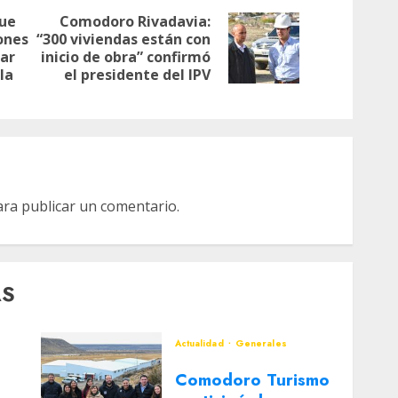
que
Comodoro Rivadavia:
lones
“300 viviendas están con
Siguiente
Entrada
ar
inicio de obra” confirmó
entrada:
anterior:
la
el presidente del IPV
ra publicar un comentario.
AS
Actualidad
Generales
Comodoro Turismo