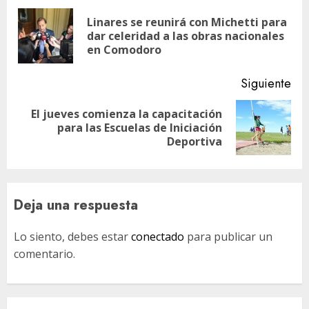
de
Linares se reunirá con Michetti para
En
entradas
dar celeridad a las obras nacionales
ant
en Comodoro
Siguiente
El jueves comienza la capacitación
Siguiente
para las Escuelas de Iniciación
entrada:
Deportiva
Deja una respuesta
Lo siento, debes estar
conectado
para publicar un
comentario.