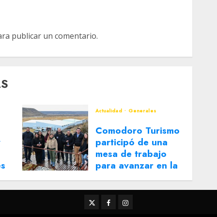
ra publicar un comentario.
AS
Actualidad
Generales
Comodoro Turismo
y
participó de una
mesa de trabajo
es
para avanzar en la
reactivación del
Corredor Turístico
Integrado
Twitter
Facebook
Instagram