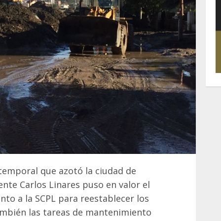
l temporal que azotó la ciudad de
nte Carlos Linares puso en valor el
unto a la SCPL para reestablecer los
también las tareas de mantenimiento