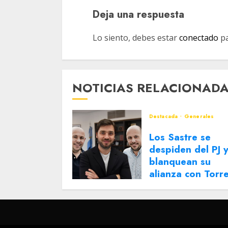
Deja una respuesta
Lo siento, debes estar
conectado
pa
NOTICIAS RELACIONAD
Destacada
Generales
Los Sastre se
despiden del PJ 
blanquean su
alianza con Torr
2 DE AGOSTO DE 2026
0