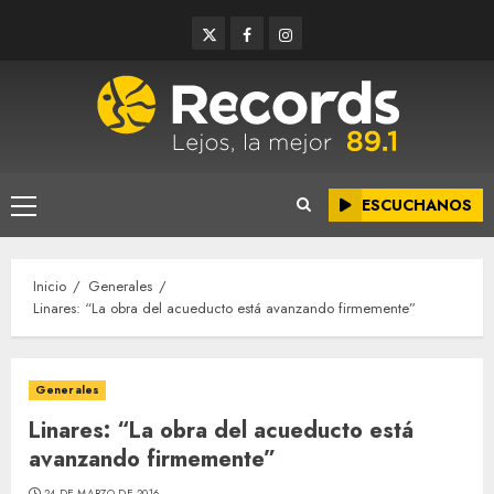
Saltar
Twitter
Facebook
Instagram
al
contenido
ESCUCHANOS
Menú
principal
Inicio
Generales
Linares: “La obra del acueducto está avanzando firmemente”
Generales
Linares: “La obra del acueducto está
avanzando firmemente”
24 DE MARZO DE 2016