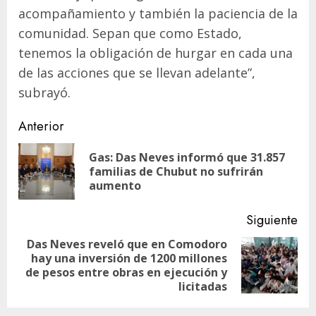
acompañamiento y también la paciencia de la
comunidad. Sepan que como Estado,
tenemos la obligación de hurgar en cada una
de las acciones que se llevan adelante”,
subrayó.
Navegación
Anterior
de
Gas: Das Neves informó que 31.857
En
entradas
familias de Chubut no sufrirán
ant
aumento
Siguiente
Das Neves reveló que en Comodoro
hay una inversión de 1200 millones
Siguiente
de pesos entre obras en ejecución y
entrada:
licitadas