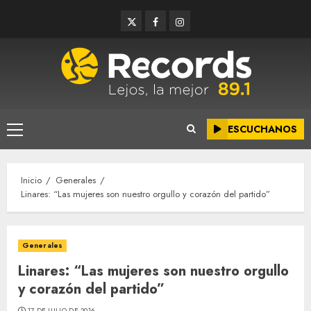
Saltar
Twitter
Facebook
Instagram
al
contenido
ESCUCHANOS
Menú
principal
Inicio
Generales
Linares: “Las mujeres son nuestro orgullo y corazón del partido”
Generales
Linares: “Las mujeres son nuestro orgullo
y corazón del partido”
17 DE JULIO DE 2016