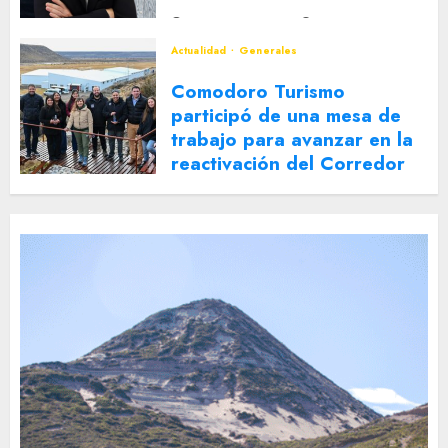
2 DE AGOSTO DE 2026
0
Actualidad
Generales
Comodoro Turismo
participó de una mesa de
trabajo para avanzar en la
reactivación del Corredor
Turístico Integrado
30 DE JULIO DE 2026
0