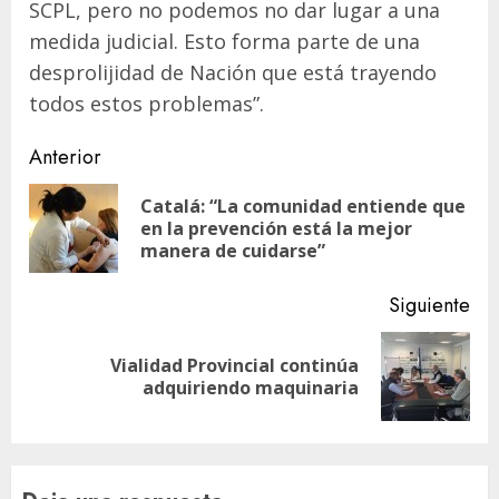
SCPL, pero no podemos no dar lugar a una
medida judicial. Esto forma parte de una
desprolijidad de Nación que está trayendo
todos estos problemas”.
Navegación
Anterior
de
Catalá: “La comunidad entiende que
En
entradas
en la prevención está la mejor
ant
manera de cuidarse”
Siguiente
Vialidad Provincial continúa
Siguiente
adquiriendo maquinaria
entrada: