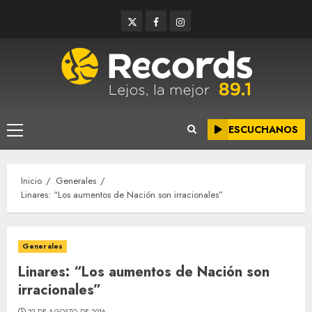
Saltar
Twitter
Facebook
Instagram
al
contenido
ESCUCHANOS
Menú
principal
Inicio
Generales
Linares: “Los aumentos de Nación son irracionales”
Generales
Linares: “Los aumentos de Nación son
irracionales”
22 DE AGOSTO DE 2016