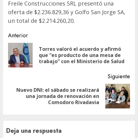
Freile Construcciones SRL presentó una
oferta de $2.236.829,36 y Golfo San Jorge SA,
un total de $2.214.260,20.
Navegación
Anterior
de
Torres valoró el acuerdo y afirmó
En
entradas
que “es producto de una mesa de
ant
trabajo” con el Ministerio de Salud
Siguiente
Nuevo DNI: el sábado se realizará
Siguiente
una jornada de renovación en
entrada:
Comodoro Rivadavia
Deja una respuesta