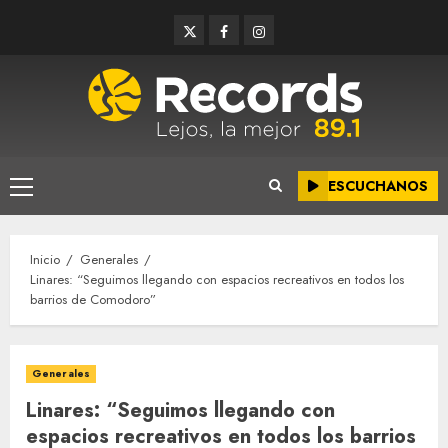
Saltar
Twitter
Facebook
Instagram
al
contenido
ESCUCHANOS
Menú
principal
Inicio
Generales
Linares: “Seguimos llegando con espacios recreativos en todos los
barrios de Comodoro”
Generales
Linares: “Seguimos llegando con
espacios recreativos en todos los barrios