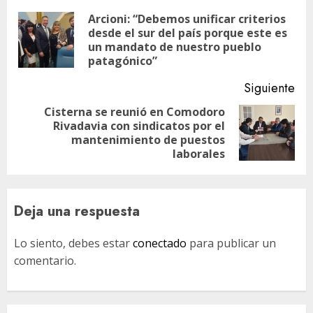
de
Arcioni: “Debemos unificar criterios
desde el sur del país porque este es
En
entradas
un mandato de nuestro pueblo
ant
patagónico”
Siguiente
Cisterna se reunió en Comodoro
Rivadavia con sindicatos por el
Siguiente
mantenimiento de puestos
entrada:
laborales
Deja una respuesta
Lo siento, debes estar
conectado
para publicar un
comentario.