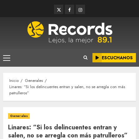
Saltar
Twitter
Facebook
Instagram
al
contenido
ESCUCHANOS
Menú
principal
Inicio
Generales
Linares: “Si los delincuentes entran y salen, no se arregla con más
patrulleros”
Generales
Linares: “Si los delincuentes entran y
salen, no se arregla con más patrulleros”