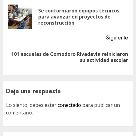
de
Se conformaron equipos técnicos
En
entradas
para avanzar en proyectos de
ant
reconstrucción
Siguiente
101 escuelas de Comodoro Rivadavia reiniciaron
Siguiente
su actividad escolar
entrada:
Deja una respuesta
Lo siento, debes estar
conectado
para publicar un
comentario.