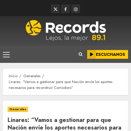
Saltar
Twitter
Facebook
Instagram
al
contenido
ESCUCHANOS
Menú
principal
Inicio
Generales
Linares: “Vamos a gestionar para que Nación envíe los aportes
necesarios para reconstruir Comodoro”
Generales
Linares: “Vamos a gestionar para que
Nación envíe los aportes necesarios para