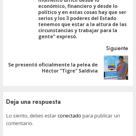
momento difícil desde lo
económico, financiero y desde lo
político y en estas cosas hay que ser
serios y los 3 poderes del Estado
tenemos que estar a la altura de las
circunstancias y trabajar para la
gente” expresó.
Siguiente
Se presentó oficialmente la pelea de
Siguiente
Héctor “Tigre” Saldivia
entrada:
Deja una respuesta
Lo siento, debes estar
conectado
para publicar un
comentario.